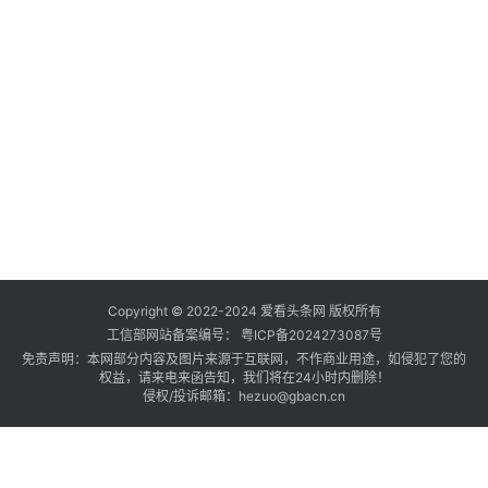
Copyright © 2022-2024 爱看头条网 版权所有
工信部网站备案编号：
粤ICP备2024273087号
免责声明：本网部分内容及图片来源于互联网，不作商业用途，如侵犯了您的
权益，请来电来函告知，我们将在24小时内删除！
侵权/投诉邮箱：hezuo@gbacn.cn