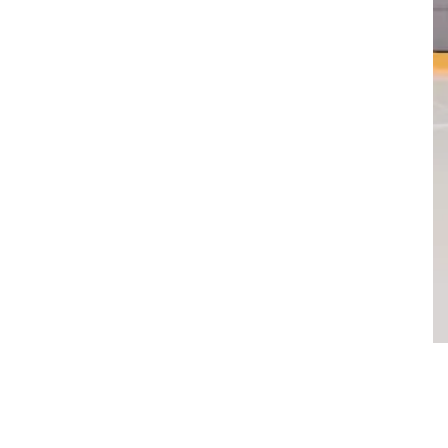
时
尚
汽
车
直
播
视
频