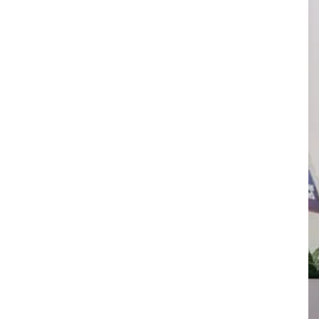
技
经
济
教
育
文
旅
社
会
登录
注册
健
康