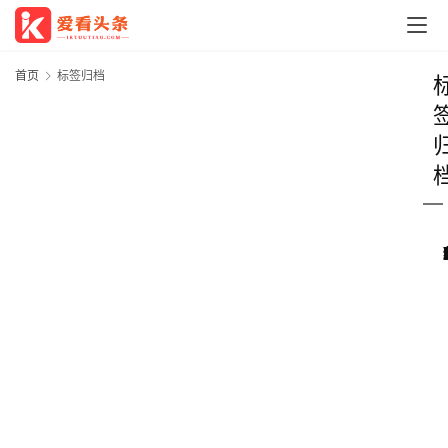
首页
标签归档
首
页
科
技
经
济
教
育
文
旅