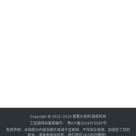
社
会
登录
注册
健
康
时
尚
汽
车
直
播
Copyright © 2022-2024 爱看头条网 版权所有
工信部网站备案编号：
粤ICP备2024273087号
视
免责声明：本网部分内容及图片来源于互联网，不作商业用途，如侵犯了您的
权益，请来电来函告知，我们将在24小时内删除！