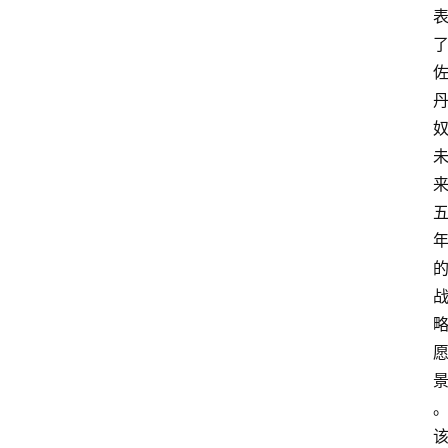
健
康
时
尚
汽
车
直
播
视
频