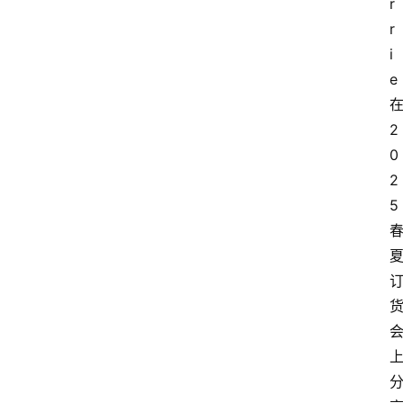
r
r
i
e
2
0
2
5