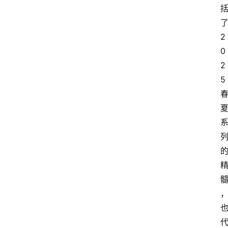
页
2
科
技
0
2
经
5
济
教
育
文
旅
社
会
登录
注册