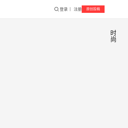
登录
注册
原创投稿
时
尚
马国
时
尚
明亮
相谭
2025
仔米
年10
18日
线新
谭仔
品品
线新
鉴会
品鉴
倾情
在深
推荐
IN城