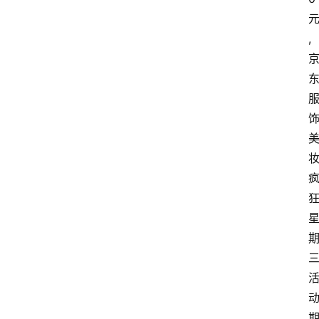
康
,
时
尚
汽
车
直
播
视
频