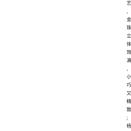
,
,
;