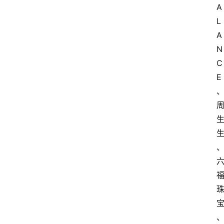
A
L
A
N
C
E 