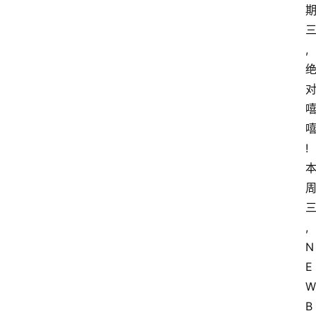
,
!
,
N
E
W 
B