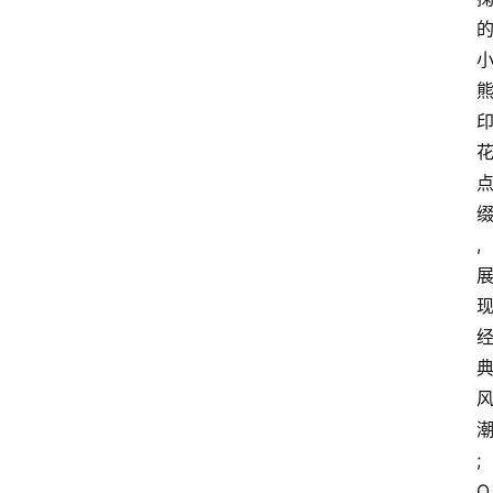
,
;
O