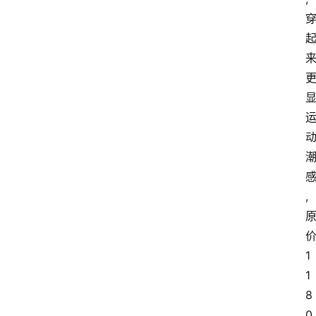
科
技
经
济
教
育
文
,
旅
社
1
会
1
登录
注册
8
健
0