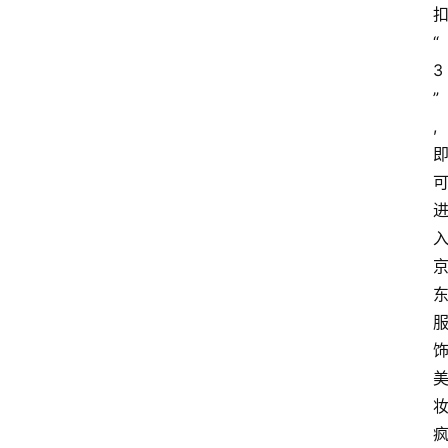
“
3
”
,