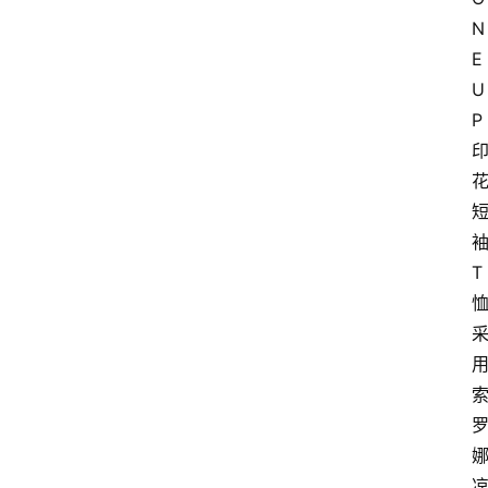
N
E
U
P
T