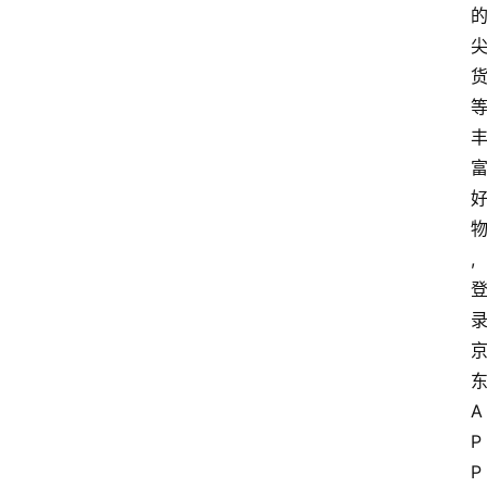
,
A
P
P