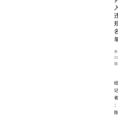
来
20
健