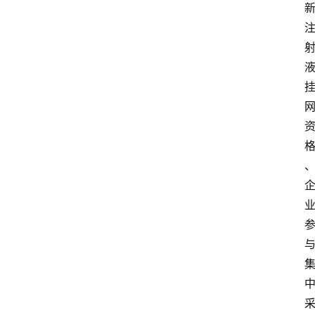
科
技
经
济
教
育
文
旅
社
会
登录
注册
健
康