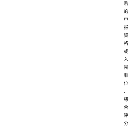
时
尚
汽
车
直
播
视
频