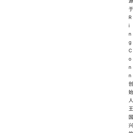
R
i
n
g
C
o
n
n