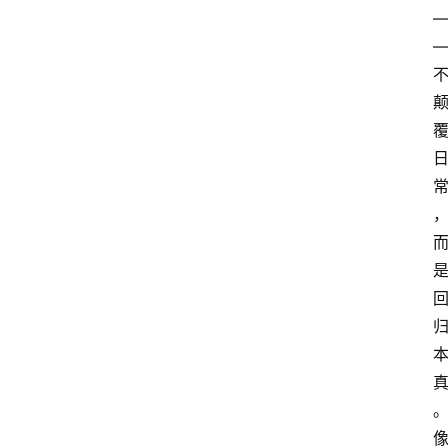
科
技
经
济
教
育
文
旅
社
会
登录
注册
健