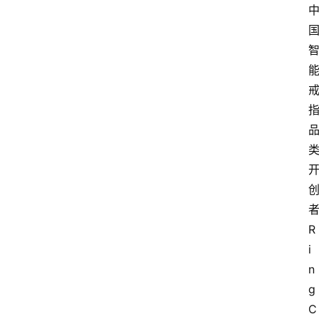
R
i
n
g
C