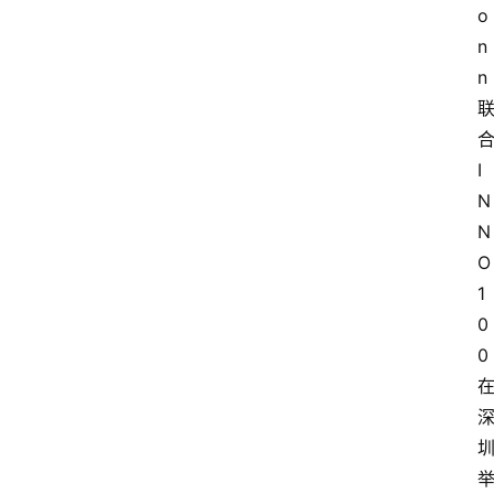
o
n
n
I
N
N
O
1
0
0