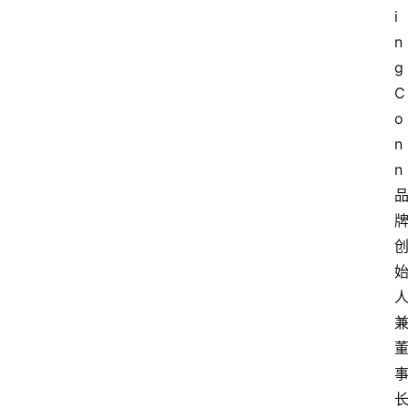
i
n
g
C
o
n
n