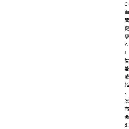
3
A
I