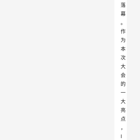
落
幕
。
作
为
本
次
大
会
的
一
大
亮
点
，
I