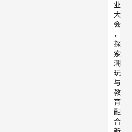
业
大
会
，
探
索
潮
玩
与
教
育
融
合
新