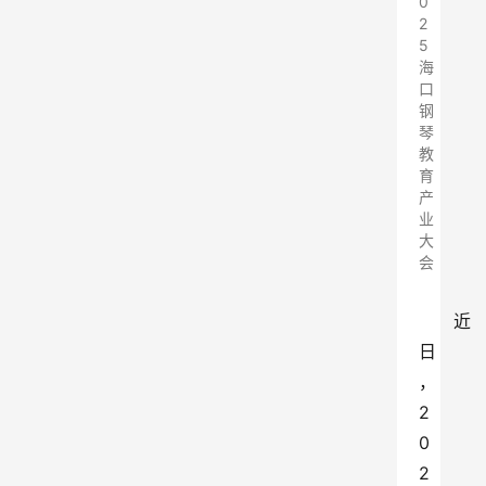
0
2
5
海
口
钢
琴
教
育
产
业
大
会
近
日
，
2
0
2