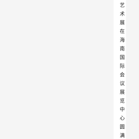
艺
术
展
在
海
南
国
际
会
议
展
览
中
心
圆
满