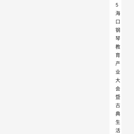
5
海
口
钢
琴
教
育
产
业
大
会
暨
古
典
生
活