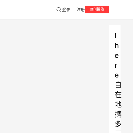
登录
注册
原创投稿
I
h
e
r
e
自
在
地
携
多