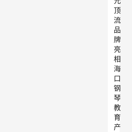
元
顶
流
品
牌
亮
相
海
口
钢
琴
教
育
产