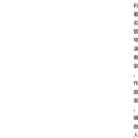
济
教
育
文
旅
社
会
登录
注册
健
康
时
尚