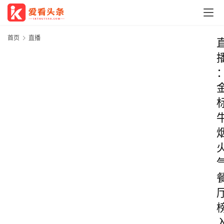
首页
直播