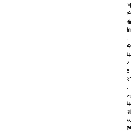
时
尚
汽
车
直
2
播
6
视
频