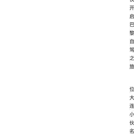
科
技
经
济
教
育
文
旅
社
会
登录
注册
健
康