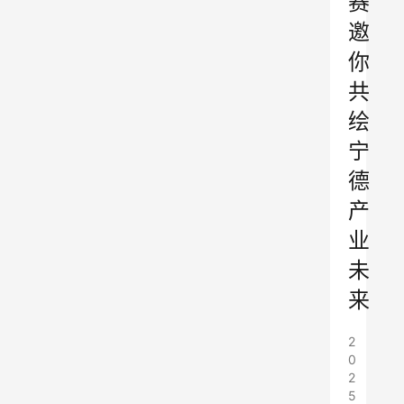
赛
邀
你
共
绘
宁
德
产
业
未
来
2
0
2
5