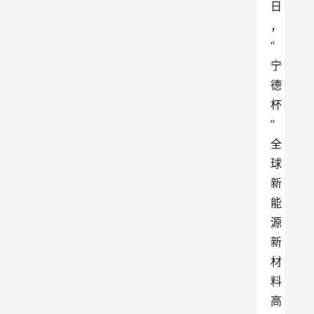
日
，
“
宁
德
杯
”
全
球
新
能
源
新
材
料
高