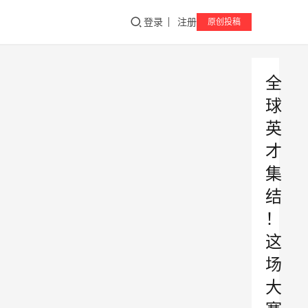
登录
注册
原创投稿
全
球
英
才
集
结
！
这
场
大