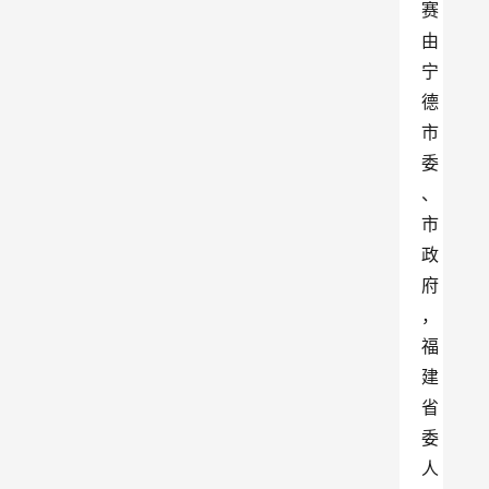
赛
由
宁
德
市
委
、
市
政
府
，
福
建
省
委
人