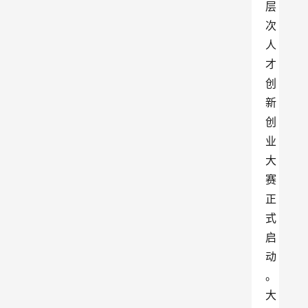
层
次
人
才
创
新
创
业
大
赛
正
式
启
动
。
大