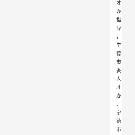
才
办
指
导
，
宁
德
市
委
人
才
办
，
宁
德
市