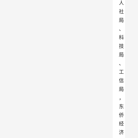
人
社
局
、
科
技
局
、
工
信
局
，
东
侨
经
济