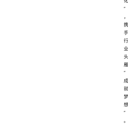
康
”
时
尚
汽
车
直
播
“
视
频
”