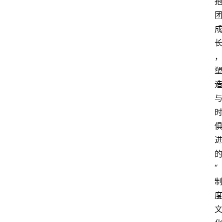
科
技
经
济
教
育
文
旅
“
社
会
登录
注册
健