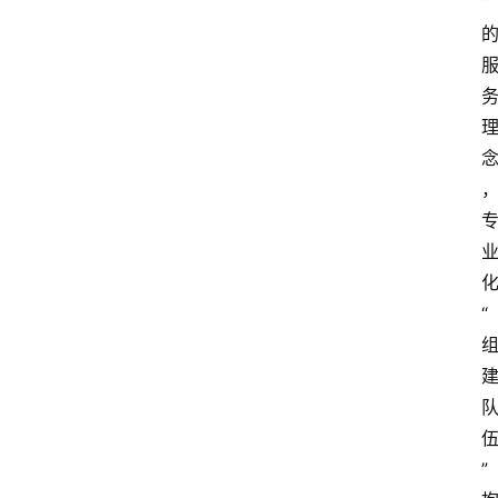
”
“
首
”
页