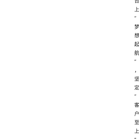
“
”
“